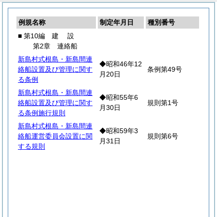
例規名称
制定年月日
種別番号
■ 第10編
建
設
第2章 連絡船
新島村式根島・新島間連
◆昭和46年12
絡船設置及び管理に関す
条例第49号
月20日
る条例
新島村式根島・新島間連
◆昭和55年6
絡船設置及び管理に関す
規則第1号
月30日
る条例施行規則
新島村式根島・新島間連
◆昭和59年3
絡船運営委員会設置に関
規則第6号
月31日
する規則