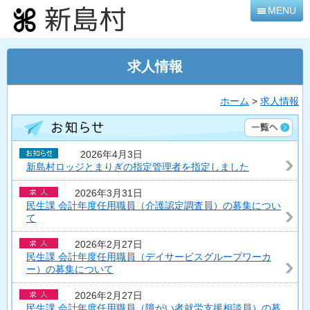
本
MENU
文
へ
移
求人情報
動
ホーム
>
求人情報
2026年4月3日
新島村ロッジとまりぎの指定管理者を指定しました
2026年3月31日
民生課 会計年度任用職員（介護認定調査員）の募集につい
て
2026年2月27日
民生課 会計年度任用職員（デイサービスグループワーカ
ー）の募集について
2026年2月27日
民生課 会計年度任用職員（障がい者就労支援相談員）の募