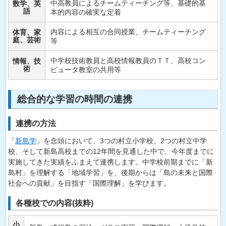
中高教員によるチームティーチング等、基礎的基
数学、英
語
本的内容の確実な定着
内容による相互の合同授業、チームティーチング
体育、家
庭、芸術
等
中学校技術教員と高校情報教員のＴＴ、高校コン
情報、技
術
ピュータ教室の共用等
総合的な学習の時間の連携
連携の方法
「
新島学
」を念頭において、3つの村立小学校、2つの村立中学
校、そして新島高校までの12年間を見通した中で、今年度までに
実施してきた実績をふまえて連携します。中学校前期までに「新
島村」を理解する「地域学習」を、後期からは「島の未来と国際
社会への貢献」を目指す「国際理解」を学びます。
各種校での内容(抜粋)
小