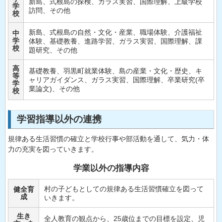
新島、式根島の探検、ガラス実習、国際理解、上級学校
学
訪問、その他
校
新島、式根島の自然・文化・産業、職場体験、介護福祉
中
学
体験、基礎教養、進路学習、ガラス実習、国際理解、課
校
題研究、その他
高
基礎教養、羽黒町就業体験、島の産業・文化・歴史、キ
等
ャリアガイダンス、ガラス実習、国際理解、卒業研究(卒
学
業論文)、その他
校
学習指導以外の連携
規律ある生活習慣の確立と学校行事や部活動を通して、気力・体
力の充実を図っていきます。
学業以外の指導内容
村の子どもとしての規律ある生活習慣確立を図って
健全育
成
いきます。
生き
全人教育の観点から、25歳位までの目標を設定、児