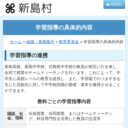
本
MENU
文
へ
移
学習指導の具体的内容
動
ホーム
>
組織・業務案内
>
教育委員会
> 学習指導の具体的内容
学習指導の連携
新島高校、新島中学校、式根島中学校の教員が相互に行き来し、
合同で授業やチームティーチングを行います。これによって、中
学生に高校レベルの教育を提供し、また、学習面でのつまずきを
生じた高校生に対して中学校段階の基礎・基本を修得させること
ができます。
教科ごとの学習指導内容
出前授業、合同授業、またはチームティーチン
国語、社
会、理科
グ、科目専門性を活用した教員の交流等