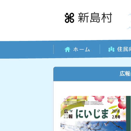
本
文
へ
移
動
広報