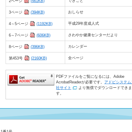
できごと
2ページ
(561KB)
おしらせ
3ページ
(394KB)
平成29年度成人式
4～5ページ
(1192KB)
さわやか健康センターだより
6～7ページ
(606KB)
カレンダー
8ページ
(396KB)
全ページ
第453号
(2160KB)
PDFファイルをご覧になるには、Adobe
AcrobatReaderが必要です。
アドビシステム
社サイト
より無償でダウンロードできま
す。
目1番1号