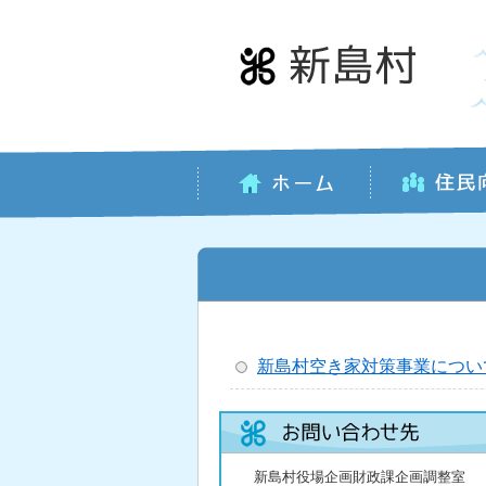
本
文
へ
移
動
新島村空き家対策事業につい
新島村役場企画財政課企画調整室