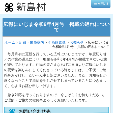
本
MENU
文
へ
移
広報にいじま令和6年4月号 掲載の遅れについ
動
て
ホーム
>
組織・業務案内
>
企画財政課
>
お知らせ
> 広報にいじま
令和6年4月号 掲載の遅れについて
毎月月初に更新を行っている広報にいじまですが、年度切り替
えの作業の遅れにより、現在も令和6年4月号が掲載できない状態
が続いております。住民の皆さまならびに日頃より広報にいじま
の更新を楽しみにしてくださっている皆さまには、ご不便・ご迷
惑をおかけし、たいへん申し訳ございません。また、お知らせが
遅くなったことで混乱を生じさせてしまっていることにつきまし
て、心よりお詫び申し上げます。
急ぎ対応を行っておりますので、今しばらくお待ちください。
ご理解・ご協力の程何卒よろしくお願いいたします。