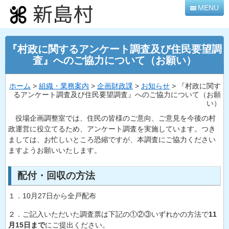
本
MENU
文
へ
移
『村政に関するアンケート調査及び住民要望調
動
査』へのご協力について（お願い）
ホーム
>
組織・業務案内
>
企画財政課
>
お知らせ
> 『村政に関す
るアンケート調査及び住民要望調査』へのご協力について（お願
い）
役場企画調整室では、住民の皆様のご意向、ご意見を今後の村
政運営に役立てるため、アンケート調査を実施しています。つき
ましては、お忙しいところ恐縮ですが、本調査にご協力ください
ますようお願いいたします。
配付・回収の方法
１．10月27日から全戸配布
２．ご記入いただいた調査票は下記の①②③いずれかの方法で
11
月15日まで
にご提出ください。