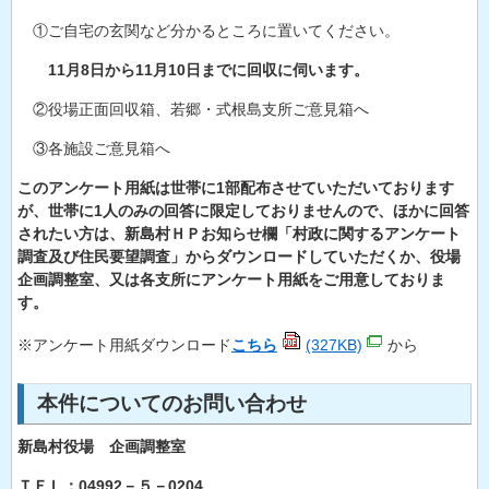
①ご自宅の玄関など分かるところに置いてください。
11月8日から11月10日までに回収に伺います。
②役場正面回収箱、若郷・式根島支所ご意見箱へ
③各施設ご意見箱へ
このアンケート用紙は世帯に1部配布させていただいております
が、世帯に1人のみの回答に限定しておりませんので、ほかに回答
されたい方は、新島村ＨＰお知らせ欄「村政に関するアンケート
調査及び住民要望調査」からダウンロードしていただくか、役場
企画調整室、又は各支所にアンケート用紙をご用意しておりま
す。
※アンケート用紙ダウンロード
こちら
(327KB)
から
本件についてのお問い合わせ
新島村役場 企画調整室
ＴＥＬ：04992－５－0204