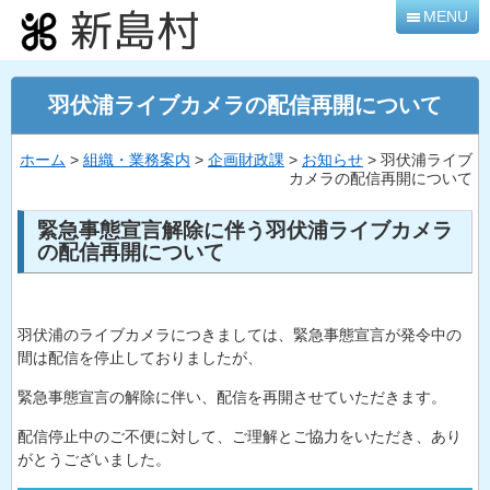
本
MENU
文
へ
移
羽伏浦ライブカメラの配信再開について
動
ホーム
>
組織・業務案内
>
企画財政課
>
お知らせ
> 羽伏浦ライブ
カメラの配信再開について
緊急事態宣言解除に伴う羽伏浦ライブカメラ
の配信再開について
羽伏浦のライブカメラにつきましては、緊急事態宣言が発令中の
間は配信を停止しておりましたが、
緊急事態宣言の解除に伴い、配信を再開させていただきます。
配信停止中のご不便に対して、ご理解とご協力をいただき、あり
がとうございました。