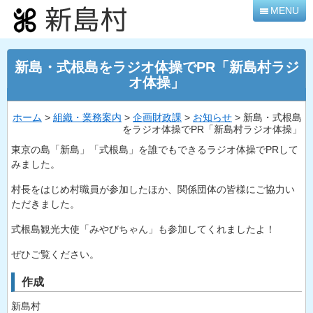
本
MENU
文
へ
移
新島・式根島をラジオ体操でPR「新島村ラジ
動
オ体操」
ホーム
>
組織・業務案内
>
企画財政課
>
お知らせ
> 新島・式根島
をラジオ体操でPR「新島村ラジオ体操」
東京の島「新島」「式根島」を誰でもできるラジオ体操でPRして
みました。
村長をはじめ村職員が参加したほか、関係団体の皆様にご協力い
ただきました。
式根島観光大使「みやびちゃん」も参加してくれましたよ！
ぜひご覧ください。
作成
新島村