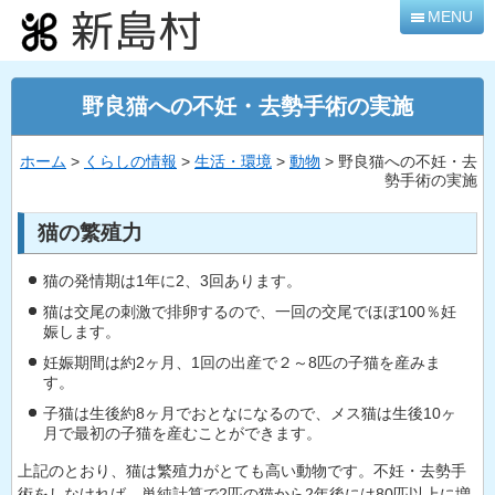
本
MENU
文
へ
移
野良猫への不妊・去勢手術の実施
動
ホーム
>
くらしの情報
>
生活・環境
>
動物
> 野良猫への不妊・去
勢手術の実施
猫の繁殖力
猫の発情期は1年に2、3回あります。
猫は交尾の刺激で排卵するので、一回の交尾でほぼ100％妊
娠します。
妊娠期間は約2ヶ月、1回の出産で２～8匹の子猫を産みま
す。
子猫は生後約8ヶ月でおとなになるので、メス猫は生後10ヶ
月で最初の子猫を産むことができます。
上記のとおり、猫は繁殖力がとても高い動物です。不妊・去勢手
術をしなければ、単純計算で2匹の猫から2年後には80匹以上に増