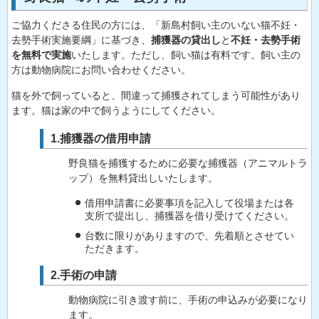
ご協力くださる住民の方には、「新島村飼い主のいない猫不妊・
去勢手術実施要綱」に基づき、
捕獲器の貸出し
と
不妊・去勢手術
を無料で実施
いたします。ただし、飼い猫は有料です。飼い主の
方は動物病院にお問い合わせください。
猫を外で飼っていると、間違って捕獲されてしまう可能性があり
ます。猫は家の中で飼うようにしてください。
1.捕獲器の借用申請
野良猫を捕獲するために必要な捕獲器（アニマルトラ
ップ）を無料貸出しいたします。
借用申請書に必要事項を記入して役場または各
支所で提出し、捕獲器を借り受けてください。
台数に限りがありますので、先着順とさせてい
ただきます。
2.手術の申請
動物病院に引き渡す前に、手術の申込みが必要になり
ます。