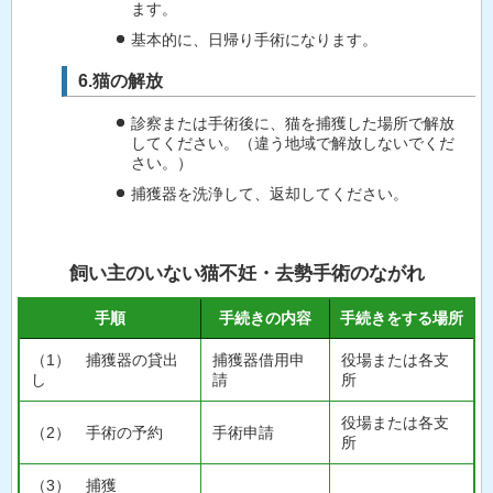
ます。
基本的に、日帰り手術になります。
6.猫の解放
診察または手術後に、猫を捕獲した場所で解放
してください。（違う地域で解放しないでくだ
さい。）
捕獲器を洗浄して、返却してください。
飼い主のいない猫不妊・去勢手術のながれ
手順
手続きの内容
手続きをする場所
（1） 捕獲器の貸出
捕獲器借用申
役場または各支
し
請
所
役場または各支
（2） 手術の予約
手術申請
所
（3） 捕獲