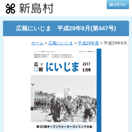
本
MENU
文
へ
移
広報にいじま 平成29年8月(第447号)
動
ホーム
>
広報にいじま
>
平成29年度
> 平成29年8月