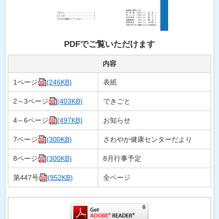
PDFでご覧いただけます
内容
1ページ
(246KB)
表紙
2～3ページ
(403KB)
できごと
4～6ページ
(497KB)
お知らせ
7ページ
(300KB)
さわやか健康センターだより
8ページ
(300KB)
8月行事予定
第447号
(952KB)
全ページ