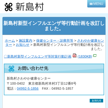
本
MENU
文
へ
移
新島村新型インフルエンザ等行動計画を改訂し
動
ました。
ホーム
>
施設案内
>
保健センター・診療所等
>
さわやか健康セン
ター
>
お知らせ
> 新島村新型インフルエンザ等行動計画を改訂し
ました。
〇新島村新型インフルエンザ等対策行動計画
(1830KB)
新島村さわやか健康センター
〒100-0402 東京都新島村本村3丁目12番8号
電話：
04992-5-1856
FAX：04992-5-1857