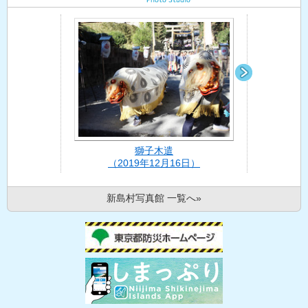
（
獅子木遣
日）
（2019年12月16日）
新島村写真館 一覧へ»