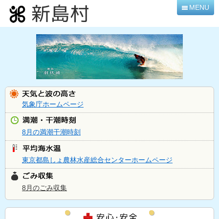
本
MENU
文
へ
移
動
気象庁ホームページ
8月の満潮干潮時刻
東京都島しょ農林水産総合センターホームページ
8月のごみ収集