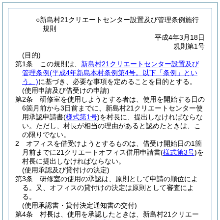
○新島村21クリエートセンター設置及び管理条例施行
規則
平成4年3月18日
規則第1号
(目的)
第1条
この規則は、
新島村21クリエートセンター設置及び
管理条例
(平成4年新島本村条例第4号。以下「条例」とい
う。)
に基づき、必要な事項を定めることを目的とする。
(使用申請及び借受けの申請)
第2条
研修室を使用しようとする者は、使用を開始する日の
6箇月前から3日前までに、新島村21クリエートセンター使
用承認申請書
(
様式第1号
)
を村長に、提出しなければならな
い。
ただし、村長が相当の理由があると認めたときは、こ
の限りでない。
2
オフィスを借受けようとするものは、借受け開始日の1箇
月前までに21クリエートオフィス借用申請書
(
様式第3号
)
を
村長に提出しなければならない。
(使用承認及び貸付けの決定)
第3条
研修室の使用の承認は、原則として申請の順位によ
る。
又、オフィスの貸付けの決定は原則として審査によ
る。
(使用承認書・貸付決定通知書の交付)
第4条
村長は、使用を承認したときは、新島村21クリエー