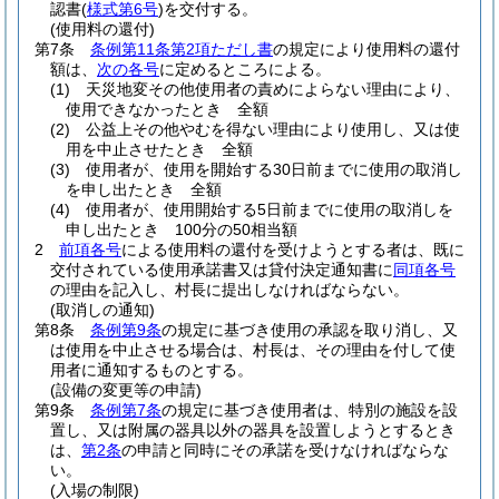
認書
(
様式第6号
)
を交付する。
(使用料の還付)
第7条
条例第11条第2項ただし書
の規定により使用料の還付
額は、
次の各号
に定めるところによる。
(1)
天災地変その他使用者の責めによらない理由により、
使用できなかったとき 全額
(2)
公益上その他やむを得ない理由により使用し、又は使
用を中止させたとき 全額
(3)
使用者が、使用を開始する30日前までに使用の取消し
を申し出たとき 全額
(4)
使用者が、使用開始する5日前までに使用の取消しを
申し出たとき 100分の50相当額
2
前項各号
による使用料の還付を受けようとする者は、既に
交付されている使用承諾書又は貸付決定通知書に
同項各号
の理由を記入し、村長に提出しなければならない。
(取消しの通知)
第8条
条例第9条
の規定に基づき使用の承認を取り消し、又
は使用を中止させる場合は、村長は、その理由を付して使
用者に通知するものとする。
(設備の変更等の申請)
第9条
条例第7条
の規定に基づき使用者は、特別の施設を設
置し、又は附属の器具以外の器具を設置しようとするとき
は、
第2条
の申請と同時にその承諾を受けなければならな
い。
(入場の制限)