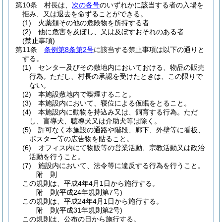
第10条
村長は、
次の各号
のいずれかに該当する者の入場を
拒み、又は退去を命ずることができる。
(1)
火薬類その他の危険物を所持する者
(2)
他に危害を及ぼし、又は及ぼすおそれのある者
(禁止事項)
第11条
条例第8条第2号
に該当する禁止事項は以下の通りと
する。
(1)
センター及びその敷地内においておける、物品の販売
行為。
ただし、村長の承認を受けたときは、この限りで
ない。
(2)
本施設敷地内で喫煙すること。
(3)
本施設内において、寝位による仮眠をとること。
(4)
本施設内に動物を持込み又は、飼育する行為。
ただ
し、盲導犬、聴導犬又は介助犬等は除く。
(5)
許可なく本施設の通路や階段、廊下、外壁等に看板、
ポスター等の広告物を貼ること。
(6)
オフィス内にて物販等の営業活動、宗教活動又は政治
活動を行うこと。
(7)
施設内において、法令等に違反する行為を行うこと。
附
則
この規則は、平成4年4月1日から施行する。
附
則
(平成24年
規則第7号)
この規則は、平成24年4月1日から施行する。
附
則
(平成31年
規則第2号)
この規則は、公布の日から施行する。