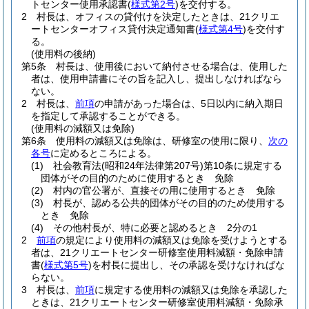
トセンター使用承認書
(
様式第2号
)
を交付する。
2
村長は、オフィスの貸付けを決定したときは、21クリエ
ートセンターオフィス貸付決定通知書
(
様式第4号
)
を交付す
る。
(使用料の後納)
第5条
村長は、使用後において納付させる場合は、使用した
者は、使用申請書にその旨を記入し、提出しなければなら
ない。
2
村長は、
前項
の申請があった場合は、5日以内に納入期日
を指定して承認することができる。
(使用料の減額又は免除)
第6条
使用料の減額又は免除は、研修室の使用に限り、
次の
各号
に定めるところによる。
(1)
社会教育法
(昭和24年法律第207号)
第10条に規定する
団体がその目的のために使用するとき 免除
(2)
村内の官公署が、直接その用に使用するとき 免除
(3)
村長が、認める公共的団体がその目的のため使用する
とき 免除
(4)
その他村長が、特に必要と認めるとき 2分の1
2
前項
の規定により使用料の減額又は免除を受けようとする
者は、21クリエートセンター研修室使用料減額・免除申請
書
(
様式第5号
)
を村長に提出し、その承認を受けなければな
らない。
3
村長は、
前項
に規定する使用料の減額又は免除を承認した
ときは、21クリエートセンター研修室使用料減額・免除承